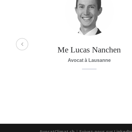
ndet
Me Lucas Nanchen
e
Avocat à Lausanne
AvocatClimat.ch
|
Suivez-nous sur LinkedI