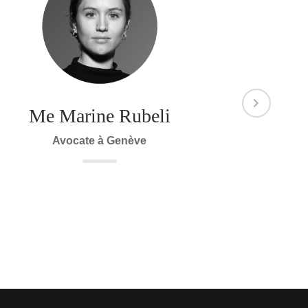
Me Marine Rubeli
Me 
Avocate à Genève
Avocat 